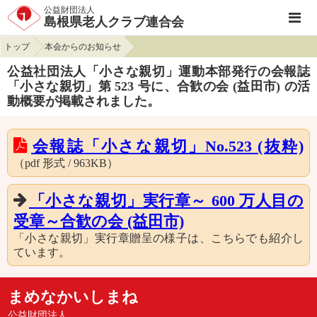
公益財団法人
島根県老人クラブ連合会
トップ
本会からのお知らせ
公益社団法人「小さな親切」運動本部発行の会報誌
「小さな親切」第 523 号に、合歓の会 (益田市) の活
動概要が掲載されました。
会報誌「小さな親切」No.523 (抜粋)
（pdf 形式 / 963KB）
「小さな親切」実行章～ 600 万人目の
受章～合歓の会 (益田市)
「小さな親切」実行章贈呈の様子は、こちらでも紹介し
ています。
まめなかいしまね
公益財団法人