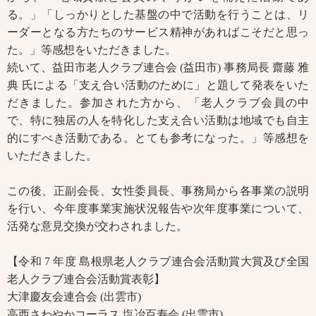
る。」「しっかりとした基盤の中で活動を行うことは、リ
ーダーとなる方たちのサービス精神があればこそだと思っ
た。」等感想をいただきました。
続いて、益田市老人クラブ連合会 (益田市) 事務局長 齋藤 雅
典 氏による「支え合い活動のために」と題して発表をいた
だきました。参加された方から、「老人クラブ会員の中
で、特に独居の人を特化した支え合い活動は地域でも自主
的にすべき活動である。とても参考になった。」等感想を
いただきました。
この後、正副会長、女性委員長、事務局から各事業の説明
を行い、今年度事業実施状況報告や次年度事業について、
活発な意見交換が交わされました。
【令和 7 年度 島根県老人クラブ連合会活動賞大賞及び全国
老人クラブ連合会活動賞表彰】
大津慶友会連合会 (出雲市)
高西さわやかコーラス 塩冶百寿会 (出雲市)