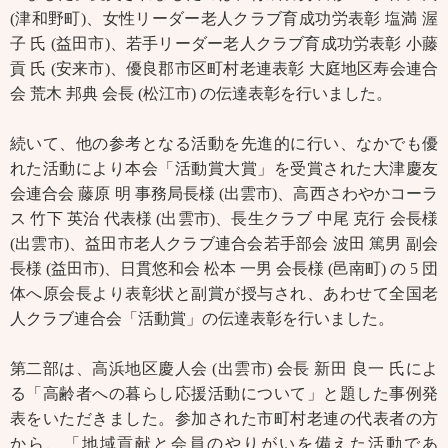
(津和野町)、女性リーダー老人クラブ育成功労表彰 塩満 渥
子 氏 (益田市)、若手リーダー老人クラブ育成功労表彰 小藤
貢 氏 (安来市)、優良郡市区町村老連表彰 大庭地区寿会連合
会 荒木 邦典 会長 (松江市) の伝達表彰を行いました。
続いて、他の参考となる活動を先進的に行い、なかでも優
れた活動により本会「活動賞大賞」を受賞された大津慶友
会連合会 藤原 明 事務局長様 (出雲市)、高西さわやかコーラ
ス 竹下 英治 代表様 (出雲市)、長生クラブ 中尾 克行 会長様
(出雲市)、益田市老人クラブ連合会若手部会 波田 篤男 副会
長様 (益田市)、日貫悠和会 松本 一男 会長様 (邑南町) の 5 団
体へ原会長より表彰状と副賞が授与され、あわせて全国老
人クラブ連合会「活動賞」の伝達表彰を行いました。
第二部は、高浜地区慶人会 (出雲市) 会長 新田 良一 氏によ
る「高齢者への暮らし応援活動について」と題した事例発
表をいただきました。参加された市町村老連の代表者の方
から、「地域貢献と会員のやりがいを備えた活動であ