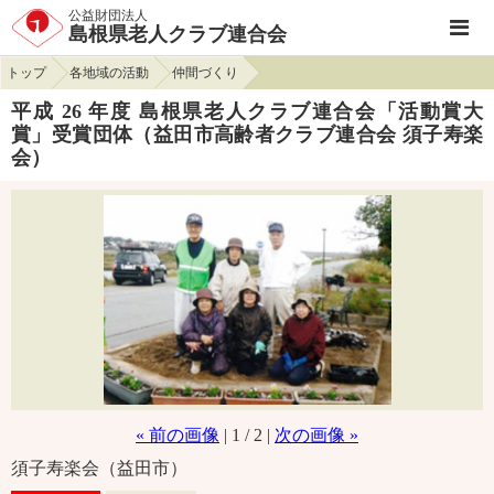
公益財団法人
島根県老人クラブ連合会
トップ
各地域の活動
仲間づくり
平成 26 年度 島根県老人クラブ連合会「活動賞大
賞」受賞団体（益田市高齢者クラブ連合会 須子寿楽
会）
« 前の画像
| 1 / 2 |
次の画像 »
須子寿楽会（益田市）