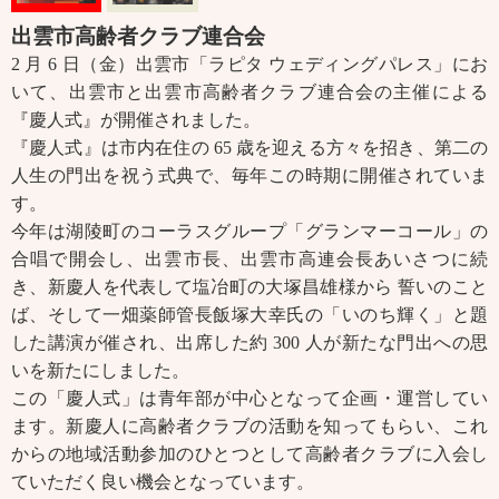
出雲市高齢者クラブ連合会
2 月 6 日（金）出雲市「ラピタ ウェディングパレス」にお
いて、出雲市と出雲市高齢者クラブ連合会の主催による
『慶人式』が開催されました。
『慶人式』は市内在住の 65 歳を迎える方々を招き、第二の
人生の門出を祝う式典で、毎年この時期に開催されていま
す。
今年は湖陵町のコーラスグループ「グランマーコール」の
合唱で開会し、出雲市長、出雲市高連会長あいさつに続
き、新慶人を代表して塩冶町の大塚昌雄様から 誓いのこと
ば、そして一畑薬師管長飯塚大幸氏の「いのち輝く」と題
した講演が催され、出席した約 300 人が新たな門出への思
いを新たにしました。
この「慶人式」は青年部が中心となって企画・運営してい
ます。新慶人に高齢者クラブの活動を知ってもらい、これ
からの地域活動参加のひとつとして高齢者クラブに入会し
ていただく良い機会となっています。