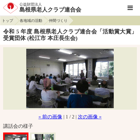
公益財団法人
島根県老人クラブ連合会
トップ
各地域の活動
仲間づくり
令和 5 年度 島根県老人クラブ連合会「活動賞大賞」
受賞団体 (松江市 本庄長生会)
« 前の画像
| 1 / 2 |
次の画像 »
講話会の様子