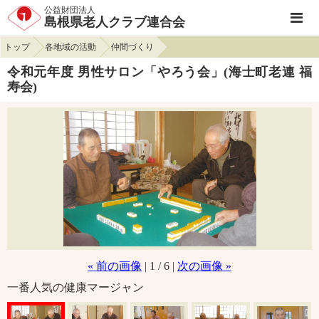
公益財団法人
島根県老人クラブ連合会
トップ
各地域の活動
仲間づくり
令和元年度 男性サロン「やろう会」(海士町老連 福
寿会)
« 前の画像
| 1 / 6 |
次の画像 »
一番人気の健康マージャン